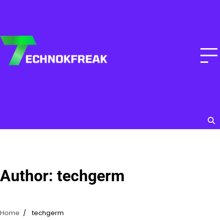
Skip
to
content
Author:
techgerm
Home
techgerm