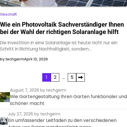
Geschäft
Wie ein Photovoltaik Sachverständiger Ihnen
bei der Wahl der richtigen Solaranlage hilft
Die Investition in eine Solaranlage ist heute nicht nur ein
Schritt in Richtung Nachhaltigkeit, sondern…
by techgerm
April 13, 2026
Posts
1
2
…
5
pagination
August 7, 2026
by techgerm
Wie Gartengestaltung Ihren Garten funktionaler und
schöner macht
July 27, 2026
by techgerm
Ein umfassender Leitfaden zu den verschiedenen