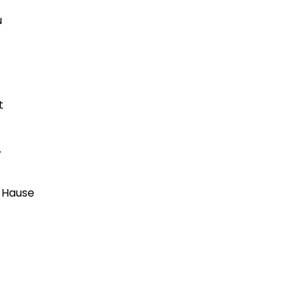
u
t
.
u Hause