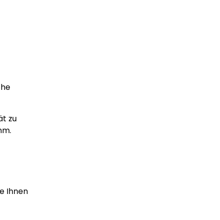
che
ät zu
mm.
ie Ihnen