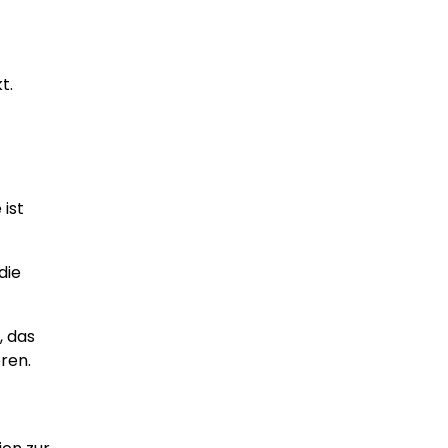
t.
 ist
die
, das
ren.