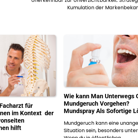
Unerkennbar zur Unverzichtbarkeit: Strateg
Kumulation der Markenbekan
Wie kann Man Unterwegs 
Mundgeruch Vorgehen?
 Facharzt für
Mundspray Als Sofortige 
hnen im Kontext der
onseiten
Mundgeruch kann eine unan
en hilft
Situation sein, besonders unte
Wenn du in öffentlichen