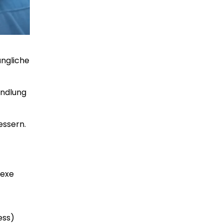
üngliche
andlung
essern.
exe
ess)