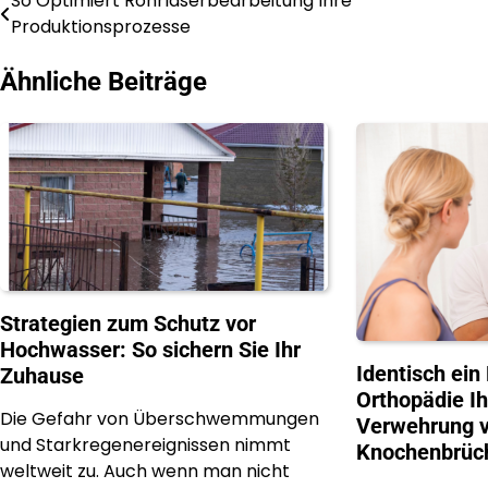
So Optimiert Rohrlaserbearbeitung Ihre
Post
Produktionsprozesse
navigation
Ähnliche Beiträge
Strategien zum Schutz vor
Hochwasser: So sichern Sie Ihr
Identisch ein
Zuhause
Orthopädie I
Die Gefahr von Überschwemmungen
Verwehrung v
und Starkregenereignissen nimmt
Knochenbrüch
weltweit zu. Auch wenn man nicht