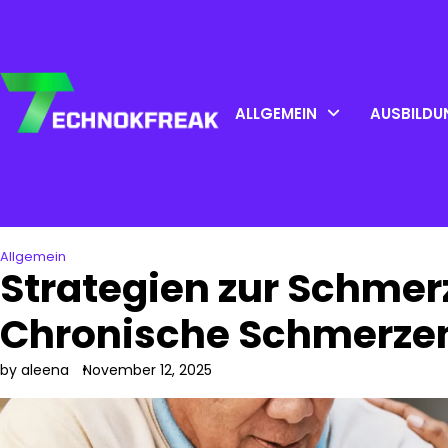
Skip
to
content
ALLGEMEIN
AUSBILDU
Allgemein
Strategien zur Schme
Chronische Schmerzen
by aleena
November 12, 2025