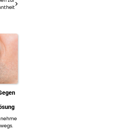
ien zur
ntheit
Gegen
Lösung
genehme
rwegs.