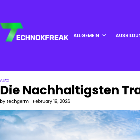
Skip
to
content
ALLGEMEIN
AUSBILDU
Auto
Die Nachhaltigsten Tr
by techgerm
February 19, 2026