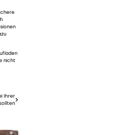
ichere
ch
ssionen
azu
Aufladen
e nicht
i Ihrer
sollten