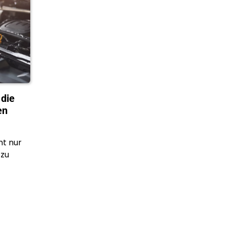
 die
en
ht nur
 zu