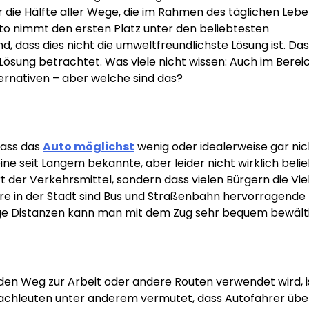
r die Hälfte aller Wege, die im Rahmen des täglichen Leb
to nimmt den ersten Platz unter den beliebtesten
nd, dass dies nicht die umweltfreundlichste Lösung ist. Da
Lösung betrachtet. Was viele nicht wissen: Auch im Berei
ernativen – aber welche sind das?
dass das
Auto möglichst
wenig oder idealerweise gar nic
ine seit Langem bekannte, aber leider nicht wirklich beli
rt der Verkehrsmittel, sondern dass vielen Bürgern die Viel
re in der Stadt sind Bus und Straßenbahn hervorragende
ange Distanzen kann man mit dem Zug sehr bequem bewält
den Weg zur Arbeit oder andere Routen verwendet wird, is
 Fachleuten unter anderem vermutet, dass Autofahrer übe