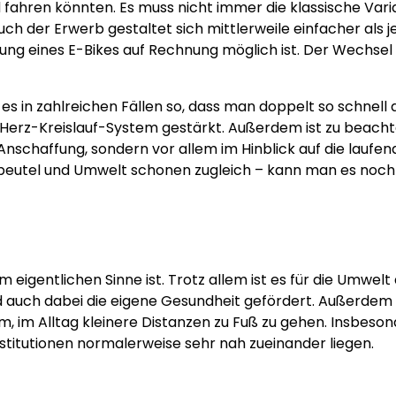
fahren könnten. Es muss nicht immer die klassische Vari
ch der Erwerb gestaltet sich mittlerweile einfacher als je
llung eines E-Bikes auf Rechnung möglich ist. Der Wechse
es in zahlreichen Fällen so, dass man doppelt so schnell 
 Herz-Kreislauf-System gestärkt. Außerdem ist zu beacht
e Anschaffung, sondern vor allem im Hinblick auf die laufe
eldbeutel und Umwelt schonen zugleich – kann man es noc
m eigentlichen Sinne ist. Trotz allem ist es für die Umwel
d auch dabei die eigene Gesundheit gefördert. Außerdem i
sam, im Alltag kleinere Distanzen zu Fuß zu gehen. Insbeson
nstitutionen normalerweise sehr nah zueinander liegen.