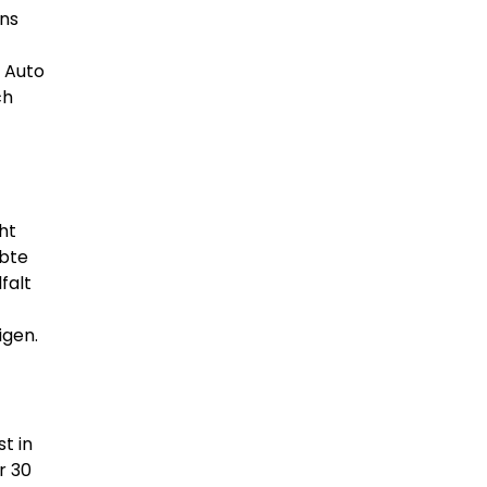
ens
s Auto
ch
ht
ebte
falt
igen.
t in
r 30