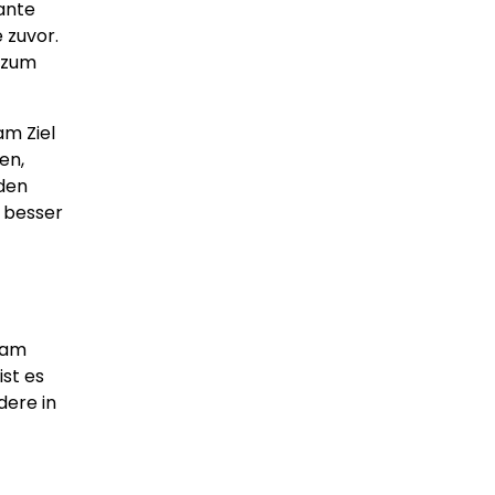
ante
 zuvor.
l zum
am Ziel
en,
nden
h besser
t am
st es
dere in