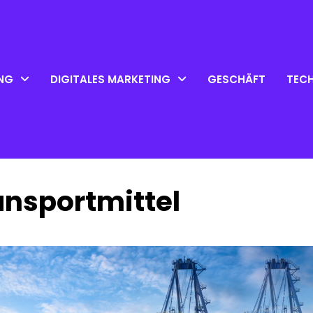
NG
DIGITALES MARKETING
GESCHÄFT
TEC
ansportmittel