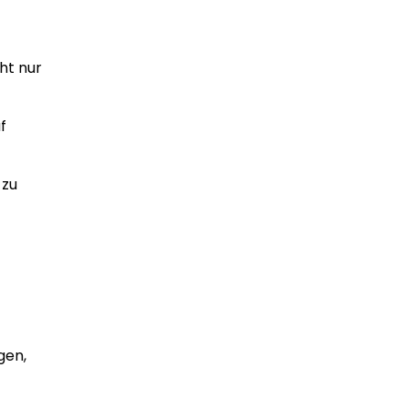
ht nur
f
 zu
gen,