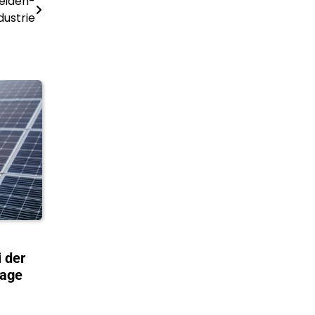
neiden-
dustrie
 der
lage