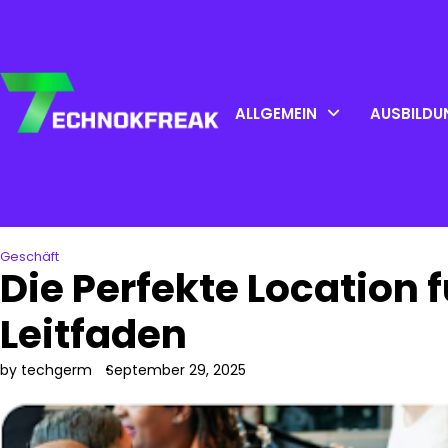
Skip
to
content
ALLGEMEIN
AUSBILDU
Geschäft
Die Perfekte Location f
Leitfaden
by techgerm
September 29, 2025