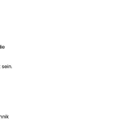
die
 sein.
hnik