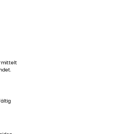
rmittelt
endet.
ältig