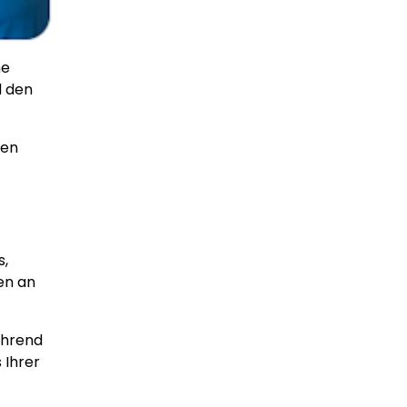
ne
d den
den
s,
en an
ährend
 Ihrer