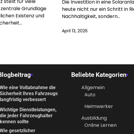
 stellt für viele
Die Investition in eine Solaranla
 zentrale Grundlage
heute nicht nur ein Schritt in R
tlichen Existenz und
Nachhaltigkeit, sondern…
icherheit…
April 13, 2026
Blogbeitrag
Beliebte Kategorien
Allgemein
Wie eine Vollabnahme die
Sicherheit Ihres Fahrzeugs
Auto
langfristig verbessert
Heimwerker
Wichtige Dienstleistungen,
die jeder Fahrzeughalter
Ausbildung
kennen sollte
Online Lernen
Wie gesetzlicher